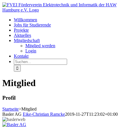
Zum
Inhalt
springen
Willkommen
Jobs für Studierende
Projekte
Aktuelles
Mitgliedschaft
Mitglied werden
Login
Kontakt
Suche
nach:
Mitglied
Profil
Startseite
>
Mitglied
Basler AG
Eike-Christian Ramcke
2019-11-27T11:23:02+01:00